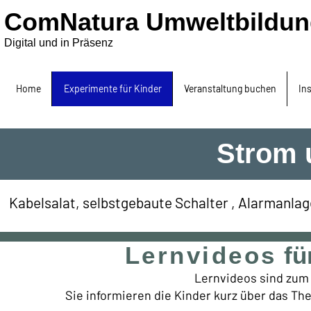
ComNatura Umweltbildun
Digital und in Präsenz
Home
Experimente für Kinder
Veranstaltung buchen
In
Strom 
Kabelsalat, selbstgebaute Schalter , Alarmanlag
Lernvideos
fü
Lernvideos sind zum 
Sie informieren die Kinder kurz über das T