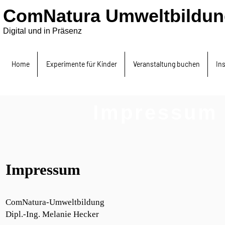
ComNatura Umweltbildun
Digital und in Präsenz
Home
Experimente für Kinder
Veranstaltung buchen
In
Impressum 
Impressum
ComNatura-Umweltbildung
Dipl.-Ing. Melanie Hecker