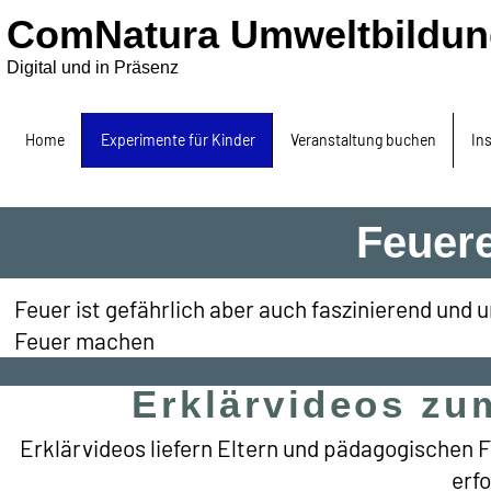
ComNatura Umweltbildun
Digital und in Präsenz
Home
Experimente für Kinder
Veranstaltung buchen
In
Feuer
Feuer ist gefährlich aber auch faszinierend und 
Feuer machen
Erklärvideos zu
Erklärvideos liefern Eltern und pädagogischen 
erf