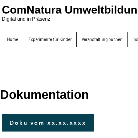
ComNatura Umweltbildun
Digital und in Präsenz
Home
Experimente für Kinder
Veranstaltung buchen
In
Dokumentation: M
Dokumentation
Doku vom xx.xx.xxxx