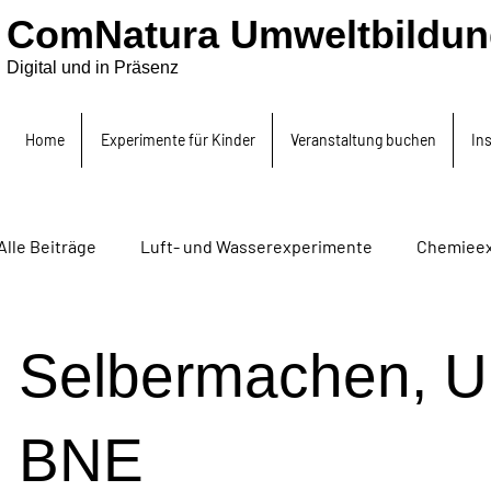
ComNatura Umweltbildun
Digital und in Präsenz
Home
Experimente für Kinder
Veranstaltung buchen
In
Alle Beiträge
Luft- und Wasserexperimente
Chemieex
Akustikexperiment
Selbermachen, Upcyclin, BNE
Selbermachen, Up
BNE