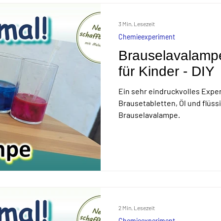
3 Min. Lesezeit
Chemieexperiment
Brauselavalampe
für Kinder - DIY
Ein sehr eindruckvolles Expe
Brausetabletten, Öl und flüss
Brauselavalampe.
2 Min. Lesezeit
Chemieexperiment