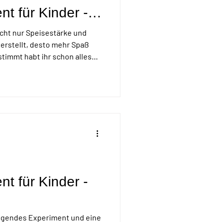
t für Kinder -
ucht nur Speisestärke und
erstellt, desto mehr Spaß
timmt habt ihr schon alles
ative zu den chemischen
el Aufwand.
t für Kinder -
regendes Experiment und eine