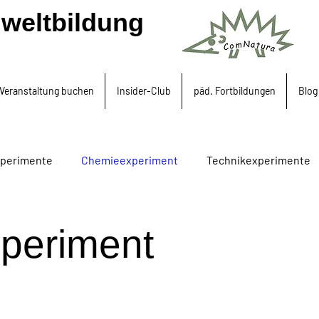
weltbildung
Veranstaltung buchen
Insider-Club
päd. Fortbildungen
Blog
xperimente
Chemieexperiment
Technikexperimente
achen, Upcyclin, BNE
Optik
Mein Körper
periment