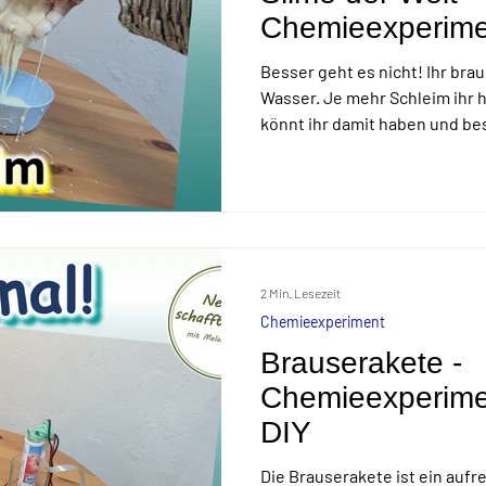
Chemieexperimen
DIY
Besser geht es nicht! Ihr bra
Wasser. Je mehr Schleim ihr h
könnt ihr damit haben und bes
Zuhause. Eine schöne Altern
Slimes für "Mal eben" ohne vi
2 Min. Lesezeit
Chemieexperiment
Brauserakete -
Chemieexperimen
DIY
Die Brauserakete ist ein auf