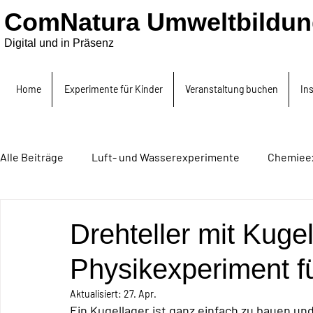
ComNatura Umweltbildun
Digital und in Präsenz
Home
Experimente für Kinder
Veranstaltung buchen
In
Alle Beiträge
Luft- und Wasserexperimente
Chemiee
Akustikexperiment
Selbermachen, Upcyclin, BNE
Drehteller mit Kugel
Physikexperiment f
Aktualisiert:
27. Apr.
Ein Kugellager ist ganz einfach zu bauen und