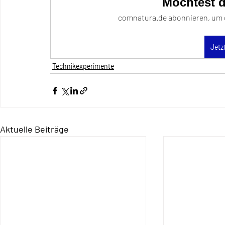
Möchtest d
comnatura.de abonnieren, um d
Jetz
Technikexperimente
Aktuelle Beiträge